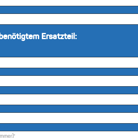
enötigtem Ersatzteil:
mmer)*
*