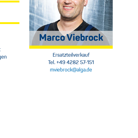
Marco Viebrock
t
Ersatzteilverkauf
gen
Tel. +49 4282 57-151
mviebrock@alga.de