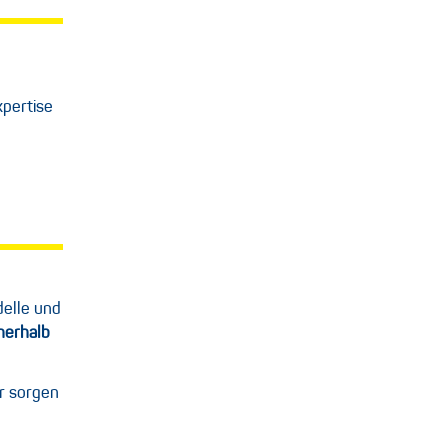
xpertise
delle und
nerhalb
ir sorgen