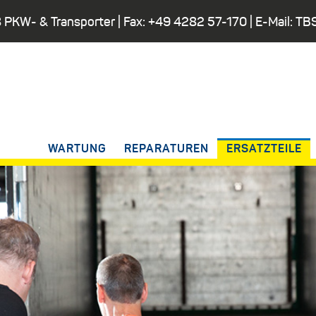
 PKW- & Transporter
| Fax:
+49 4282 57-170
| E-Mail:
TBS
WARTUNG
REPARATUREN
ERSATZTEILE