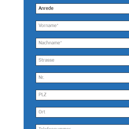
Anrede
Vorname
*
Nachname
*
Strasse
Hausnummer
PLZ
Ort
Telefonnummer